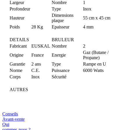
Largeur
Nombre
1
Profondeur
Type
Inox
Dimensions
Hauteur
55 cm x 45 cm
plaque
Poids
28 Kg
Epaisseur
4 mm
DETAILS
BRULEUR
Fabricant
EUSKAL
Nombre
2
Gaz (Butane /
Origine
France
Energie
Propane)
Garantie
2 ans
Type
Rampe en U
Norme
C.E.
Puissance
6000 Watts
Corps
Inox
Sécurité
AUTRES
Conseils
Avant-vente
Qui
sommes-nous ?