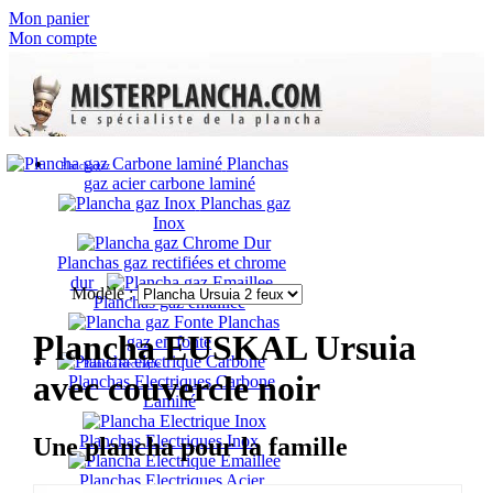
Mon panier
Mon compte
Planchas
Plancha gaz
gaz acier carbone laminé
Planchas gaz
Inox
Planchas gaz rectifiées et chrome
dur
Modèle :
Planchas gaz émaillée
Planchas
Plancha EUSKAL Ursuia
gaz en fonte
Plancha électrique
avec couvercle noir
Planchas Electriques Carbone
Laminé
Planchas Electriques Inox
Une plancha pour la famille
Planchas Electriques Acier