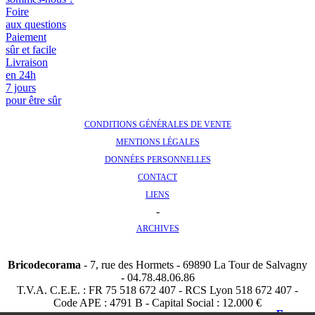
Foire
aux questions
Paiement
sûr et facile
Livraison
en 24h
7 jours
pour être sûr
CONDITIONS GÉNÉRALES DE VENTE
MENTIONS LÉGALES
DONNÉES PERSONNELLES
CONTACT
LIENS
-
ARCHIVES
Bricodecorama
- 7, rue des Hormets - 69890 La Tour de Salvagny
- 04.78.48.06.86
T.V.A. C.E.E. : FR 75 518 672 407 - RCS Lyon 518 672 407 -
Code APE : 4791 B - Capital Social : 12.000 €
Fermer
Fermer
Fermer
Fermer