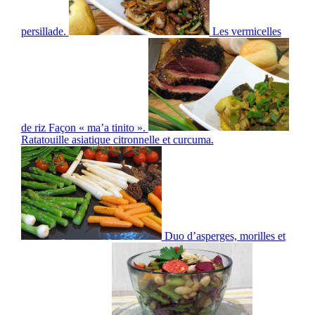
persillade.
Les vermicelles
de riz Façon « ma’a tinito ».
Ratatouille asiatique citronnelle et curcuma.
Duo d’asperges, morilles et