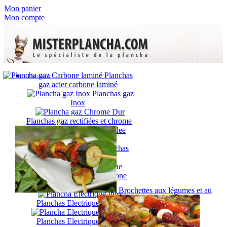
Mon panier
Mon compte
Planchas
Plancha gaz
gaz acier carbone laminé
Planchas gaz
Inox
Planchas gaz rectifiées et chrome
dur
Planchas gaz émaillée
Planchas
gaz en fonte
Plancha électrique
Planchas Electriques Carbone
Laminé
Brochettes aux légumes et au
Planchas Electriques Inox
Planchas Electriques Acier