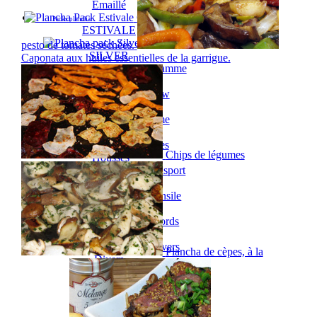
Emaillé
Gamme
Packs plancha
ESTIVALE
Gamme
pesto de tomates séchées.
SILVER
Caponata aux huiles essentielles de la garrigue.
Gamme
EXTREME
Gamme RAINBOW
Gamme
PLANET
Couvercles
Accessoires
Chips de légumes
Housses
Protections
Chariots
Dessertes
Couteaux
Spatules
Raccords
Détendeurs
Plancha de cèpes, à la
Divers