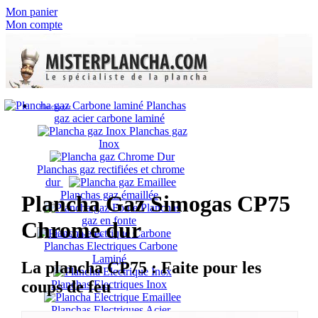
Mon panier
Mon compte
Planchas
Plancha gaz
gaz acier carbone laminé
Planchas gaz
Inox
Planchas gaz rectifiées et chrome
dur
Planchas gaz émaillée
Plancha Gaz Simogas CP75
Planchas
gaz en fonte
Chrome dur
Plancha électrique
Planchas Electriques Carbone
Laminé
La plancha CP75 : Faite pour les
coups de feu
Planchas Electriques Inox
Planchas Electriques Acier