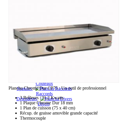
Emaillé
Gamme
Packs plancha
ESTIVALE
Gamme
SILVER
Gamme
EXTREME
Gamme RAINBOW
Gamme
PLANET
Couvercles
Accessoires
Housses
Protections
Chariots
Dessertes
Couteaux
Plancha Chrome Dur CP75 : Un outil de professionnel
Spatules
Raccords
3 Brûleurs : 11,2 Kwatts
Détendeurs
1 Plaque Chrome Dur 18 mm
Divers
1 Plan de cuisson (75 x 40 cm)
Récup. de graisse amovible grande capacité
Thermocouple