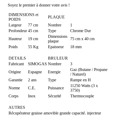
Soyez le premier à donner votre avis !
DIMENSIONS et
PLAQUE
POIDS
Largeur
77 cm
Nombre
1
Profondeur
45 cm
Type
Chrome Dur
Dimensions
Hauteur
19 cm
75 cm x 40 cm
plaque
Poids
55 Kg
Epaisseur
18 mm
DETAILS
BRULEUR
Fabricant
SIMOGAS
Nombre
3
Gaz (Butane / Propane
Origine
Espagne
Energie
/ Naturel)
Garantie
2 ans
Type
Rampe en H
11250 Watts (3 x
Norme
C.E.
Puissance
3750)
Corps
Inox
Sécurité
Thermocouple
AUTRES
Récupérateur graisse amovible grande capacité. injecteur