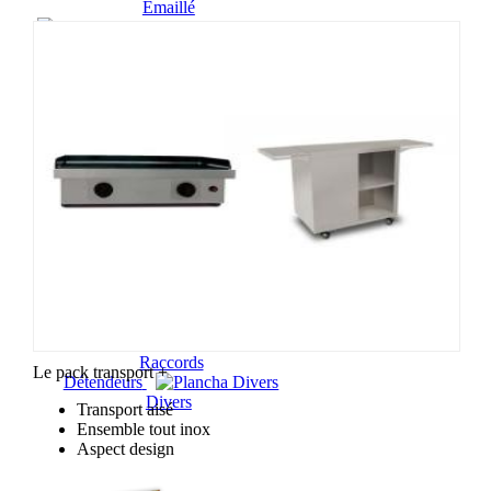
Emaillé
Gamme
Packs plancha
ESTIVALE
Gamme
SILVER
Gamme
EXTREME
Gamme RAINBOW
Gamme
PLANET
Couvercles
Accessoires
Housses
Protections
Chariots
Dessertes
Couteaux
Spatules
Raccords
Le pack transport +
Détendeurs
Divers
Transport aisé
Ensemble tout inox
Aspect design