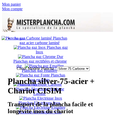
Mon panier
Mon compte
Planchas
Plancha gaz
gaz acier carbone laminé
Planchas gaz
Inox
Planchas gaz rectifiées et chrome
dur
Choix Modèle Plancha :
Planchas gaz émaillée
Planchas
Plancha silver-75-acier +
gaz en fonte
Plancha électrique
Chariot CISIM
Planchas Electriques Carbone
Laminé
Planchas Electriques Inox
Transport de la plancha facile et
longévité inox du chariot
Planchas Electriques Acier