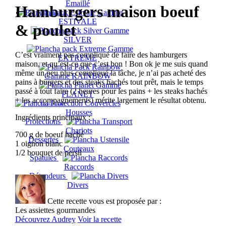
Emaillé
Hamburgers maison boeuf
Gamme
Packs plancha
ESTIVALE
& poulet
Gamme
SILVER
Gamme
C’est vraiment pas compliqué de faire des hamburgers
EXTREME
maison, et qu’est-ce que c’est bon ! Bon ok je me suis quand
même un peu plus compliqué la tâche, je n’ai pas acheté des
Gamme RAINBOW
pains à burgers et des steaks hachés tout prêt, mais le temps
Gamme
passé à tout faire (2 heures pour les pains + les steaks hachés
PLANET
+ les accompagnements) mérite largement le résultat obtenu.
Couvercles
Accessoires
Housses
Ingrédients principaux :
Protections
Chariots
700 g de boeuf haché
Dessertes
1 oignon blanc
Couteaux
1/2 bouquet de persil
Spatules
Raccords
Détendeurs
Divers
Cette recette vous est proposée par :
Les assiettes gourmandes
Découvrez Audrey
Voir la recette