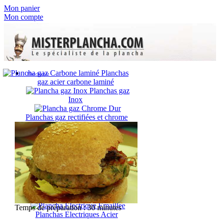
Mon panier
Mon compte
Planchas
Plancha gaz
gaz acier carbone laminé
Planchas gaz
Inox
Planchas gaz rectifiées et chrome
dur
Planchas gaz émaillée
Planchas
gaz en fonte
Plancha électrique
Planchas Electriques Carbone
Laminé
Planchas Electriques Inox
Temps de préparation : 30 minutes
Planchas Electriques Acier