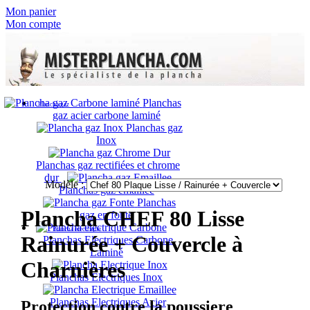
Mon panier
Mon compte
Planchas
Plancha gaz
gaz acier carbone laminé
Planchas gaz
Inox
Planchas gaz rectifiées et chrome
dur
Modèle :
Planchas gaz émaillée
Planchas
Plancha CHEF 80 Lisse
gaz en fonte
Plancha électrique
Rainurée + Couvercle à
Planchas Electriques Carbone
Laminé
Charnières
Planchas Electriques Inox
Planchas Electriques Acier
Protection contre la poussiere