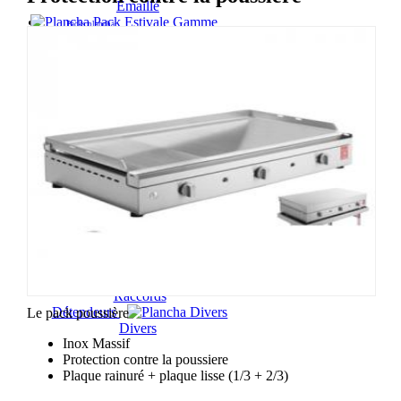
Emaillé
Gamme
Packs plancha
ESTIVALE
Gamme
SILVER
Gamme
EXTREME
Gamme RAINBOW
Gamme
PLANET
Couvercles
Accessoires
Housses
Protections
Chariots
Dessertes
Couteaux
Spatules
Raccords
Détendeurs
Le pack poussière
Divers
Inox Massif
Protection contre la poussiere
Plaque rainuré + plaque lisse (1/3 + 2/3)