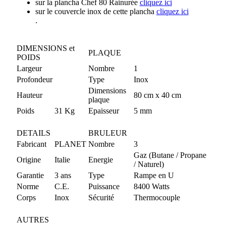
sur la plancha Chef 80 Rainurée
cliquez ici
sur le couvercle inox de cette plancha
cliquez ici
.
DIMENSIONS et
PLAQUE
POIDS
Largeur
Nombre
1
Profondeur
Type
Inox
Dimensions
Hauteur
80 cm x 40 cm
plaque
Poids
31 Kg
Epaisseur
5 mm
DETAILS
BRULEUR
Fabricant
PLANET
Nombre
3
Gaz (Butane / Propane
Origine
Italie
Energie
/ Naturel)
Garantie
3 ans
Type
Rampe en U
Norme
C.E.
Puissance
8400 Watts
Corps
Inox
Sécurité
Thermocouple
AUTRES