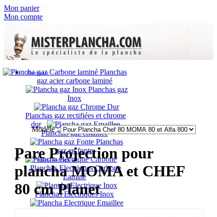
Mon panier
Mon compte
Planchas
Plancha gaz
gaz acier carbone laminé
Planchas gaz
Inox
Planchas gaz rectifiées et chrome
dur
Modèle :
Planchas gaz émaillée
Planchas
Pare Projection pour
gaz en fonte
Plancha électrique
plancha MOMA et CHEF
Planchas Electriques Carbone
Laminé
80 cm Planet
Planchas Electriques Inox
Planchas Electriques Acier