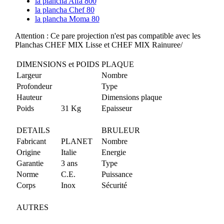
la plancha Alfa 800
la plancha Chef 80
la plancha Moma 80
Attention : Ce pare projection n'est pas compatible avec les
Planchas CHEF MIX Lisse et CHEF MIX Rainuree/
DIMENSIONS et POIDS
PLAQUE
Largeur
Nombre
Profondeur
Type
Hauteur
Dimensions plaque
Poids
31 Kg
Epaisseur
DETAILS
BRULEUR
Fabricant
PLANET
Nombre
Origine
Italie
Energie
Garantie
3 ans
Type
Norme
C.E.
Puissance
Corps
Inox
Sécurité
AUTRES