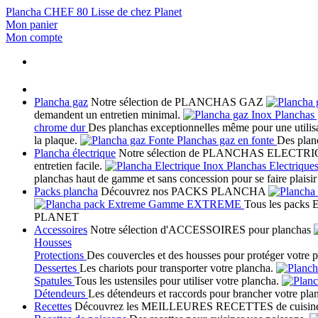
Plancha CHEF 80 Lisse de chez Planet
Mon panier
Mon compte
Plancha gaz
Notre sélection de
PLANCHAS GAZ
demandent un entretien minimal.
Planchas 
chrome dur
Des planchas exceptionnelles même pour une utilisa
la plaque.
Planchas gaz en fonte
Des planc
Plancha électrique
Notre sélection de
PLANCHAS ELECTRI
entretien facile.
Planchas Electrique
planchas haut de gamme et sans concession pour se faire plaisir 
Packs plancha
Découvrez nos
PACKS PLANCHA
Gamme EXTREME
Tous les pack
PLANET
Accessoires
Notre sélection
d'ACCESSOIRES
pour planchas
Housses
Protections
Des couvercles et des housses pour protéger votre 
Dessertes
Les chariots pour transporter votre plancha.
Spatules
Tous les ustensiles pour utiliser votre plancha.
Détendeurs
Les détendeurs et raccords pour brancher votre pla
Recettes
Découvrez les
MEILLEURES RECETTES
de cuisin