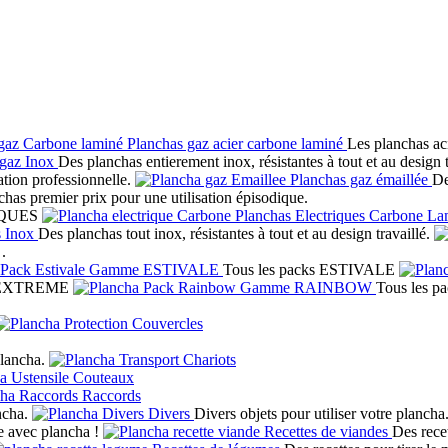
Planchas gaz acier carbone laminé
Les planchas aci
gaz Inox
Des planchas entierement inox, résistantes à tout et au design t
tion professionnelle.
Planchas gaz émaillée
De
has premier prix pour une utilisation épisodique.
QUES
Planchas Electriques Carbone La
s Inox
Des planchas tout inox, résistantes à tout et au design travaillé.
.
Gamme ESTIVALE
Tous les packs ESTIVALE
s EXTREME
Gamme RAINBOW
Tous les 
Couvercles
plancha.
Chariots
Couteaux
Raccords
ncha.
Divers
Divers objets pour utiliser votre plancha
e avec plancha !
Recettes de viandes
Des rece