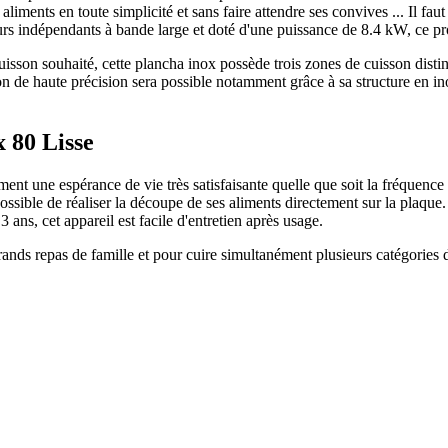
iments en toute simplicité et sans faire attendre ses convives ... Il fau
eurs indépendants à bande large et doté d'une puissance de 8.4 kW, ce
cuisson souhaité, cette plancha inox possède trois zones de cuisson disti
on de haute précision sera possible notamment grâce à sa structure en i
x 80 Lisse
ent une espérance de vie très satisfaisante quelle que soit la fréquence
ossible de réaliser la découpe de ses aliments directement sur la plaque
3 ans, cet appareil est facile d'entretien après usage.
rands repas de famille et pour cuire simultanément plusieurs catégories 