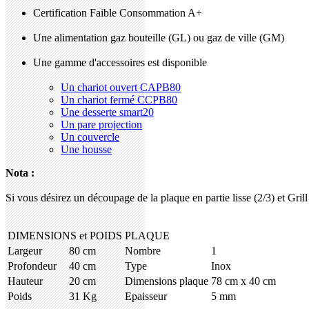
Certification Faible Consommation A+
Une alimentation gaz bouteille (GL) ou gaz de ville (GM)
Une gamme d'accessoires est disponible
Un chariot ouvert CAPB80
Un chariot fermé CCPB80
Une desserte smart20
Un pare projection
Un couvercle
Une housse
Nota :
Si vous désirez un découpage de la plaque en partie lisse (2/3) et Gr
DIMENSIONS et POIDS
PLAQUE
Largeur
80 cm
Nombre
1
Profondeur
40 cm
Type
Inox
Hauteur
20 cm
Dimensions plaque
78 cm x 40 cm
Poids
31 Kg
Epaisseur
5 mm