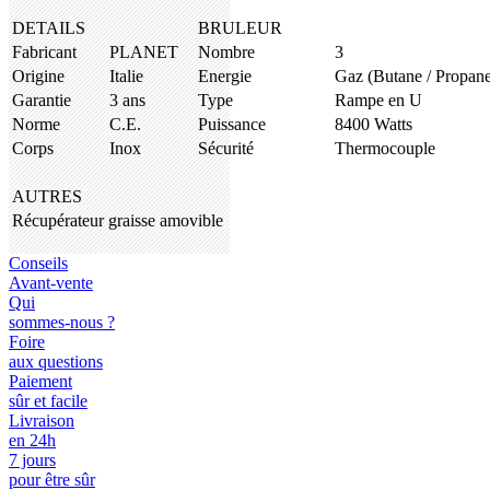
DETAILS
BRULEUR
Fabricant
PLANET
Nombre
3
Origine
Italie
Energie
Gaz (Butane / Propane
Garantie
3 ans
Type
Rampe en U
Norme
C.E.
Puissance
8400 Watts
Corps
Inox
Sécurité
Thermocouple
AUTRES
Récupérateur graisse amovible
Conseils
Avant-vente
Qui
sommes-nous ?
Foire
aux questions
Paiement
sûr et facile
Livraison
en 24h
7 jours
pour être sûr